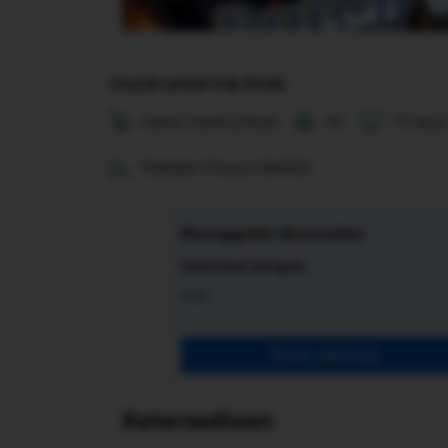
Cocok untuk trip Anda
Kamar mandi pribadi
AC
TV layar
Ruangan khusus merokok
Keunggulan akomodasi
Informasi sarapan
Asia
Pesan sekarang
Ketersediaan