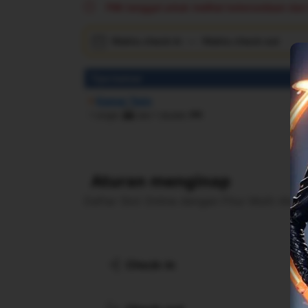
Pilih tanggal untuk melihat ketersediaan dan
Waktu check-in
—
Waktu check-out
Tipe kamar
Kamar Twin
1 single
dan
1 double
Aturan menginap
Daftar Slot Online dengan Fitur Multi-Aku
Lihat ketersediaan
Te
Check-in
Da