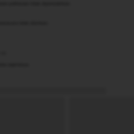
wan peliharaan tidak diperbolehkan.
sta/acara tidak diizinkan.
ini
tau sejenisnya.