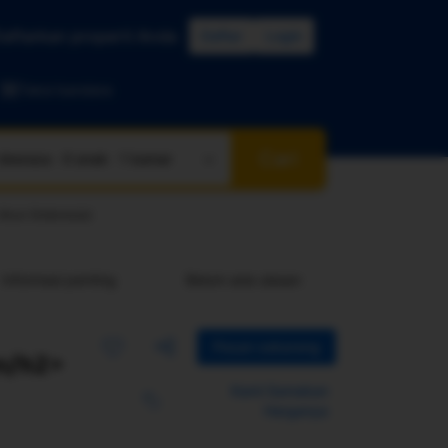
aftarkan properti Anda
Daftar
Login
Taksi bandara
Cari
dewasa · 0 anak · 1 kamar
 Akun (Indonesia)
Informasi penting
Belum ada ulasan
Pesan sekarang
un/h2>
Kami Samakan
Harganya