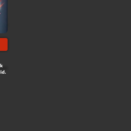
tipe
dari
uk
hkan
id.