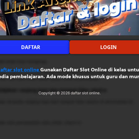
bijakan pembatalan dan pembayaran di muka bervariasi tergantung 
omodasi. Harap
masukkan tanggal inap Anda
dan periksa ketentuan 
si yang Anda butuhkan.
DAFTAR
LOGIN
bijakan anak
ak-anak bisa menginap.
aftar slot online
Gunakan Daftar Slot Online di kelas unt
tuk melihat informasi harga dan okupansi yang tepat, mohon tamba
dia pembelajaran. Ada mode khusus untuk guru dan mur
mlah dan usia anak dalam grup Anda di pencarian.
bijakan ranjang bayi dan tempat tidur ekstra
Copyright © 2026 daftar slot online.
dak tersedia ranjang bayi dan tempat tidur ekstra di akomodasi ini.
dak ada persyaratan usia untuk check-in