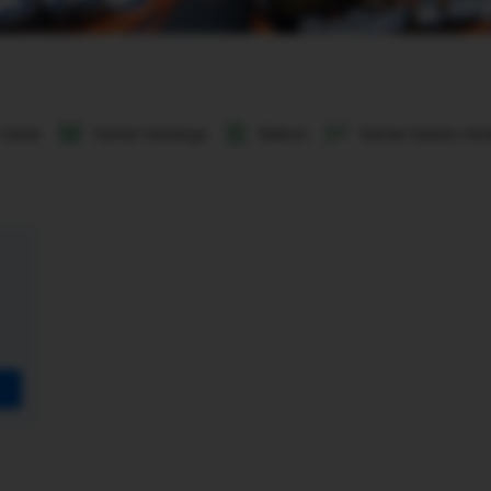
 datar
Kamar keluarga
Balkon
Kamar bebas rok