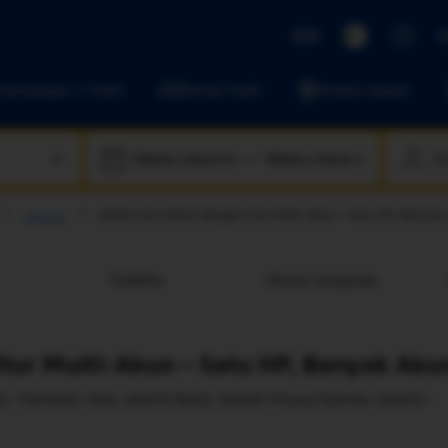
IDR
D
nerbangan + Hotel
Rental mobil
Atraksi wisata
Waktu check-in
—
Waktu check-out
2 
Daftar Slot Online dengan Fitur Multi-Akun – Satu HP, Banyak
Jakarta
Fasilitas
Aturan menginap
Fitur Multi-Akun – Satu HP, Banyak Ak
–
 Kec. Palmerah, Kota Jakarta Barat, Daerah Khusus Ibukota Jakarta