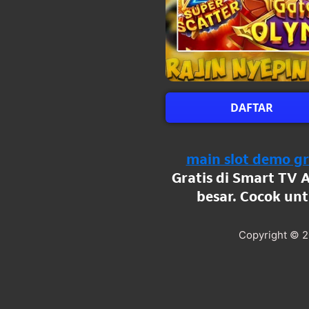
DAFTAR
main slot demo gr
Gratis di Smart TV 
besar. Cocok un
Copyright © 2