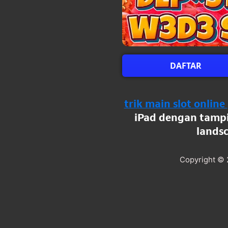
DAFTAR
trik main slot online
iPad dengan tampi
landsc
Copyright © 2